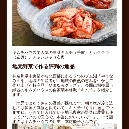
キムチハウスで人気の白菜キムチ（手前）とカクテキ
（左奥）、チャンジャ（右奥）
地元野菜で作る評判の逸品
神奈川県中央部から北西部にある５つのダム湖「やまな
み五湖」地域の生産者が、地域の自然の恵みを生かして
作り上げた特産品「やまなみグッズ」。今回は相模原市
緑区のキムチハウスの自家製本格派「キムチ」を紹介し
ます。
「地元ではたくさんの野菜が採れます。朝と晩が冷え込
むのは韓国の気候と似ていて、キムチづくりに適してい
ますね。うちで仕入れている地元農家の野菜は農薬も使
っていないので安心で、本当においしいです」。そう話
すのはキムチハウスの店主、本坊慶子さんです。