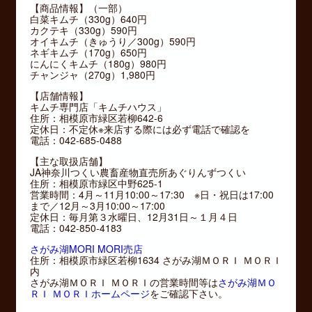
【商品情報】（一部）
白菜キムチ（330g）640円
カクテキ（330g）590円
オイキムチ（きゅうり／300g）590円
ネギキムチ（170g）650円
にんにくキムチ（180g）980円
チャンジャ（270g）1,980円
【店舗情報】
キムチ専門店「キムチハウス」
住所：相模原市緑区若柳642-6
定休日：不定休※来店する際には必ず電話で確認を
電話：042-685-0488
【主な取扱店舗】
JA神奈川つくい農畜産物直売所あぐりんずつくい
住所：相模原市緑区中野625-1
営業時間：4月～11月10:00～17:30 ※日・祝日は17:00
まで／12月～3月10:00～17:00
定休日：毎月第３水曜日、12月31日～１月４日
電話：042-850-4183
さがみ湖MORI MORI売店
住所：相模原市緑区若柳1634 さがみ湖ＭＯＲＩ ＭＯＲＩ
内
さがみ湖ＭＯＲＩ ＭＯＲＩの営業時間等は
さがみ湖ＭＯ
ＲＩ ＭＯＲＩホームページ
をご確認下さい。