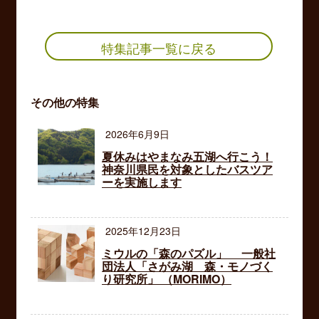
特集記事一覧に戻る
その他の特集
2026年6月9日
夏休みはやまなみ五湖へ行こう！
神奈川県民を対象としたバスツア
ーを実施します
2025年12月23日
ミウルの「森のパズル」 一般社
団法人「さがみ湖 森・モノづく
り研究所」 （MORIMO）