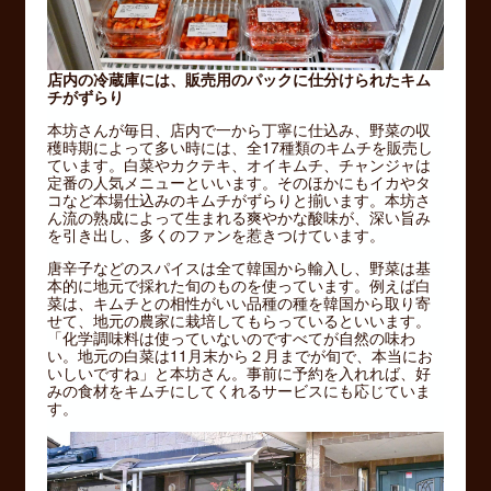
店内の冷蔵庫には、販売用のパックに仕分けられたキム
チがずらり
本坊さんが毎日、店内で一から丁寧に仕込み、野菜の収
穫時期によって多い時には、全17種類のキムチを販売し
ています。白菜やカクテキ、オイキムチ、チャンジャは
定番の人気メニューといいます。そのほかにもイカやタ
コなど本場仕込みのキムチがずらりと揃います。本坊さ
ん流の熟成によって生まれる爽やかな酸味が、深い旨み
を引き出し、多くのファンを惹きつけています。
唐辛子などのスパイスは全て韓国から輸入し、野菜は基
本的に地元で採れた旬のものを使っています。例えば白
菜は、キムチとの相性がいい品種の種を韓国から取り寄
せて、地元の農家に栽培してもらっているといいます。
「化学調味料は使っていないのですべてが自然の味わ
い。地元の白菜は11月末から２月までが旬で、本当にお
いしいですね」と本坊さん。事前に予約を入れれば、好
みの食材をキムチにしてくれるサービスにも応じていま
す。