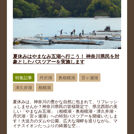
夏休みはやまなみ五湖へ行こう！ 神奈川県民を対
象としたバスツアーを実施します
特集記事
丹沢湖
奥相模湖
宮ヶ瀬湖
津久井湖
相模湖
夏休みは、神奈川の豊かな自然に包まれて、リフレッシ
ュしませんか？神奈川県民の皆様限定で、県北西部の美
しい「やまなみ五湖」（相模湖・奥相模湖・津久井湖・
丹沢湖・宮ヶ瀬湖）への特別バスツアーを開催いたしま
す！大迫力のダムや公園、広大な湖畔を巡りながら、マ
イナスイオンたっぷりの綺麗な空…