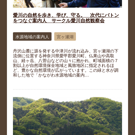
愛川の自然を歩き、学び、守る。 次代にバトン
をつなぐ案内人 サークル愛川自然観察会
水源地域の案内人
宮ヶ瀬湖
丹沢山麓に源を発する中津川が流れ込み、宮ヶ瀬湖の下
流側に位置する神奈川県愛甲郡愛川町。仏果山や高取
山、経ヶ岳、八菅山などの山々に抱かれ、町域面積の７
割以上が自然環境保全地域と風致地区に指定されるほ
ど、豊かな自然環境が広がっています。この緑と水が調
和した地で「かながわ水源地域の案内…