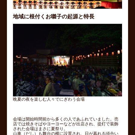
地域に根付くお囃子の起源と特長
晩夏の夜を楽しむ人々でにぎわう会場
会場は開始時間前から多くの人であふれていました。売
店では焼きそばやヨーヨーなどが出店され、提灯で装飾
された会場はまさに夏祭り。
山車（だし）も舞台の横に設置され、日が暮れる頃合い