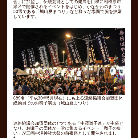
会」に加盟し、伝統芸能としての発展を目標に相模原市
緑区で開催されるイベントをはじめ、かながわのまつり
50選である「城山夏まつり」など様々な場面で腕を披露
しています。
689名（平成30年5月現在）にも上る連絡協議会加盟団体
総動員でのお囃子演技（城山夏まつり）
連絡協議会加盟団体の1つである「中澤囃子連」が主催と
なり、お囃子の団体が一堂に集まるイベント「囃子の集
い」が三嶋中澤神社大祭の前夜祭として開催されまし
た。