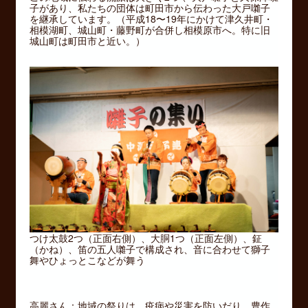
子があり、私たちの団体は町田市から伝わった大戸囃子
を継承しています。（平成18〜19年にかけて津久井町・
相模湖町、城山町・藤野町が合併し相模原市へ。特に旧
城山町は町田市と近い。）
つけ太鼓2つ（正面右側）、大胴1つ（正面左側）、鉦
（かね）、笛の五人囃子で構成され、音に合わせて獅子
舞やひょっとこなどが舞う
高麗さん：地域の祭りは、疫病や災害を防いだり、豊作