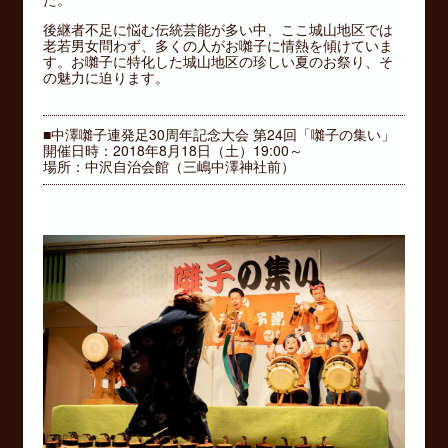
後継者不足に悩む伝統芸能が多い中、ここ城山地区では
老若男女問わず、多くの人がお囃子に情熱を傾けていま
す。お囃子に特化した城山地区の珍しい夏のお祭り、そ
の魅力に迫ります。
■中澤囃子連発足30周年記念大会 第24回「囃子の集い」
開催日時：2018年8月18日（土）19:00～
場所：中沢自治会館（三嶋中澤神社前）