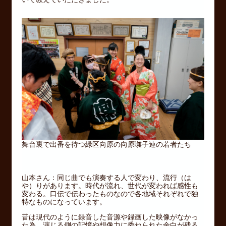
舞台裏で出番を待つ緑区向原の向原囃子連の若者たち
山本さん：同じ曲でも演奏する人で変わり、流行（は
や）りがあります。時代が流れ、世代が変われば感性も
変わる。口伝で伝わったものなので各地域それぞれで独
特なものになっています。
昔は現代のように録音した音源や録画した映像がなかっ
た為、演じる側の記憶や想像力に委ねられた余白が残る