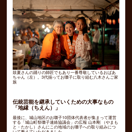
鼓夏さんの踊りの師匠でもあり一番尊敬しているおばあ
ちゃん（左）。3代揃ってお囃子に取り組む八木さんご家
族
伝統芸能を継承していくための大事なもの
「地縁（ちえん）」
最後に、城山地区のお囃子10団体代表者が集まって運営
する「城山町祭囃子連絡協議会」の広報 山本剛 （やまも
と・たかし）さんにこの地域のお囃子への取り組みにつ
いて教えていただきました。