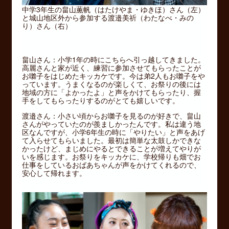
中学3年生の畠山薫帆（はたけやま・ゆきほ）さん（左）
と城山地区外から参加する渡邉美祈（わたなべ・みの
り）さん（右）
畠山さん：小学1年の時にこちらへ引っ越してきました。
高麗さんと家が近く、練習に参加させてもらったことが
お囃子をはじめたキッカケです。今は弟2人もお囃子をや
っています。うまくなるのが楽しくて、お祭りの後には
地域の方に「よかったよ」と声をかけてもらったり、握
手をしてもらったりするのがとても嬉しいです。
渡邉さん：小さい頃からお囃子を見るのが好きで、畠山
さんがやっていたのが羨ましかったんです。私は違う地
区なんですが、小学6年生の時に「やりたい」と声をあげ
て入らせてもらいました。最初は簡単な太鼓しかできな
かったけど、まじめにやるとできることが増えてやりが
いを感じます。お祭りをキッカケに、学校帰りも畑でお
仕事をしているおばあちゃんが声をかけてくれるので、
安心して帰れます。