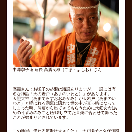
中澤囃子連 連長 高麗良雄（こま・よしお）さん
高麗さん：お囃子の起源は諸説ありますが、一説には有
名な神話「天の岩戸（あまのいわと）」があります。
天照大神（あまてらすおおみかみ）が天岩戸（あまのい
わと）と呼ばれる洞窟に隠れて世の中が真っ暗になって
しまった時、洞窟から出てきてもらうために天鈿女命(あ
めのうずめのみこと)が囃し立てた音楽に合わせて舞った
ことが始まりとされています。
この地域に伝わる流派は大きく2つ 、大戸囃子と久保澤囃