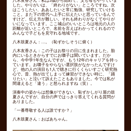
した。やりがいは、「終わりがない」ところですね。次
はこうしたい、ああしたいと常に勉強、研究していける
こと。また下の世代へ上手に伝えたいと思っているんで
すけど、伝え方が難しい。それも終わりがなくてやりが
いになっています。ここ城山のいいところは地元の人の
距離が近いところで、名前を言えばわかってくれるので
みんなで子どもを見守れる地域です。
八木鼓夏さん：…。（恥ずかしそうに俯く）
八木友香さん：この子はお祭りの日に生まれました。胎
内にいるときからすでにお囃子は聞いています。だか
ら、今中学1年生なんですが、もう12年のキャリアを持っ
ています。お囃子をやらない選択肢がなかったんですけ
ど、他の人の演目も1人で聴きに行くくらいすごく研究熱
心で。昔、熱が出てしまって練習ができない時に、「踊
りたい」と泣いて訴えたこともありました。今では私が
間違えると「違う」と怒られますね（笑）。
演奏中の姿からは想像ができない、恥ずかしがり屋の鼓
夏さんですが、自分の声ではっきり答えてくれる質問が
ありました。
「一番尊敬する人は誰ですか？」
八木鼓夏さん：おばあちゃん。