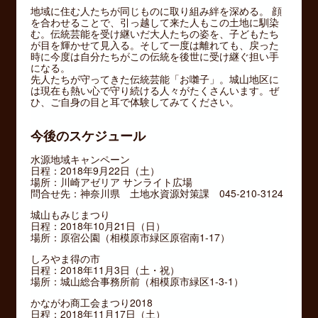
地域に住む人たちが同じものに取り組み絆を深める。 顔
を合わせることで、引っ越して来た人もこの土地に馴染
む。伝統芸能を受け継いだ大人たちの姿を、子どもたち
が目を輝かせて見入る。そして一度は離れても、戻った
時に今度は自分たちがこの伝統を後世に受け継ぐ担い手
になる。
先人たちが守ってきた伝統芸能「お囃子」。城山地区に
は現在も熱い心で守り続ける人々がたくさんいます。ぜ
ひ、ご自身の目と耳で体験してみてください。
今後のスケジュール
水源地域キャンペーン
日程：2018年9月22日（土）
場所：川崎アゼリア サンライト広場
問合せ先：神奈川県 土地水資源対策課 045-210-3124
城山もみじまつり
日程：2018年10月21日（日）
場所：原宿公園（相模原市緑区原宿南1-17）
しろやま得の市
日程：2018年11月3日（土・祝）
場所：城山総合事務所前（相模原市緑区1-3-1）
かながわ商工会まつり2018
日程：2018年11月17日（土）