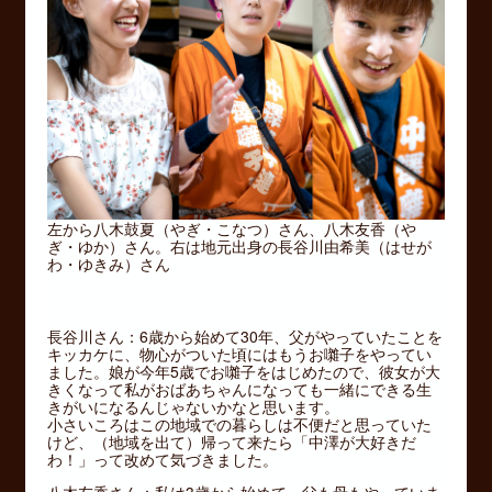
左から八木鼓夏（やぎ・こなつ）さん、八木友香（や
ぎ・ゆか）さん。右は地元出身の長谷川由希美（はせが
わ・ゆきみ）さん
長谷川さん：6歳から始めて30年、父がやっていたことを
キッカケに、物心がついた頃にはもうお囃子をやってい
ました。娘が今年5歳でお囃子をはじめたので、彼女が大
きくなって私がおばあちゃんになっても一緒にできる生
きがいになるんじゃないかなと思います。
小さいころはこの地域での暮らしは不便だと思っていた
けど、（地域を出て）帰って来たら「中澤が大好きだ
わ！」って改めて気づきました。
八木友香さん：私は3歳から始めて、父も母もやっていま