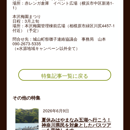
場所：赤レンガ倉庫 イベント広場（横浜市中区新港1-
1）
本沢梅園まつり
日程：3月上旬
場所：本沢梅園管理棟前広場（相模原市緑区川尻4457-1
付近）（予定）
問合せ先：城山町祭囃子連絡協議会 事務局 山本
090-2673-5335
（※水源地域キャンペーン以外全て）
特集記事一覧に戻る
その他の特集
2026年6月9日
夏休みはやまなみ五湖へ行こう！
神奈川県民を対象としたバスツア