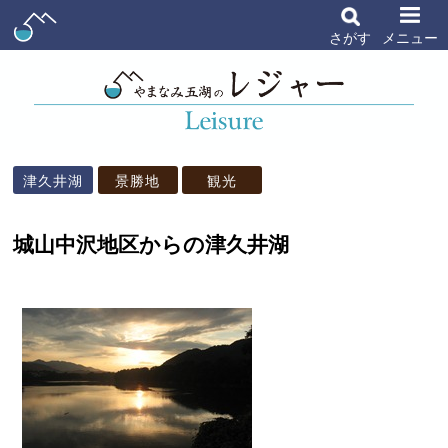
さがす
メニュー
津久井湖
景勝地
観光
城山中沢地区からの津久井湖