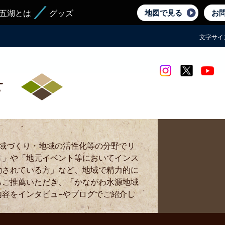
地図で見る
お
五湖とは
グッズ
文字サイ
Instagram
twitter
yout
地域づくり・地域の活性化等の分野でリ
方」や「地元イベント等においてインス
動されている方」など、地域で精力的に
らご推薦いただき、「かながわ水源地域
内容をインタビュ−やブログでご紹介し