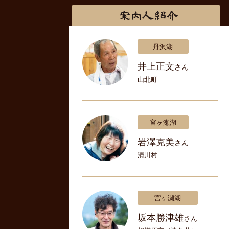
丹沢湖
井上正文
さん
山北町
宮ヶ瀬湖
岩澤克美
さん
清川村
宮ヶ瀬湖
坂本勝津雄
さん