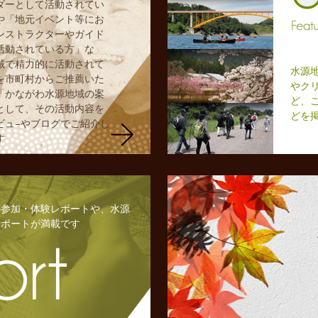
ダーとして活動されてい
や「地元イベント等にお
ンストラクターやガイド
活動されている方」な
域で精力的に活動されて
水源
を市町村からご推薦いた
やク
「かながわ水源地域の案
ど、
として、その活動内容を
どを
ビュ−やブログでご紹介し
す
の参加・体験レポートや、水源
レポートが満載です