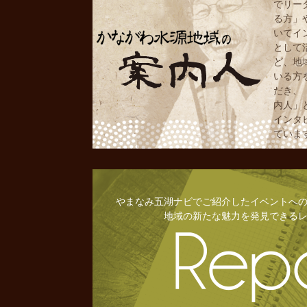
でリー
る方」
いてイ
として
ど、地
いる方
だき、
内人」
インタ
ていま
やまなみ五湖ナビでご紹介したイベントへ
地域の新たな魅力を発見できる