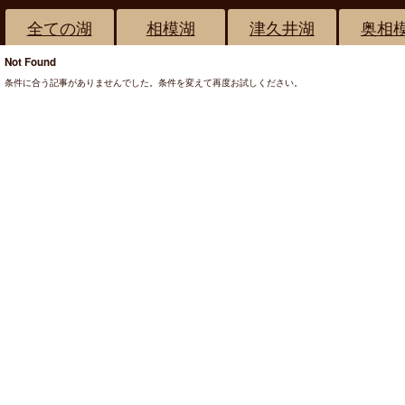
全ての湖
相模湖
津久井湖
奥相
Not Found
条件に合う記事がありませんでした。条件を変えて再度お試しください。