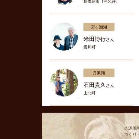
相模原市（津久井）
宮ヶ瀬湖
米田博行
さん
愛川町
丹沢湖
石田貴久
さん
山北町
水源地
づくり