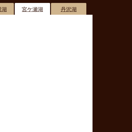
模湖
宮ケ瀬湖
丹沢湖