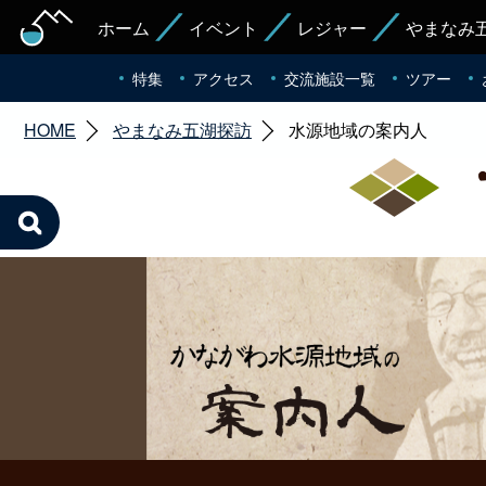
ホーム
イベント
レジャー
やまなみ
特集
アクセス
交流施設一覧
ツアー
HOME
やまなみ五湖探訪
水源地域の案内人