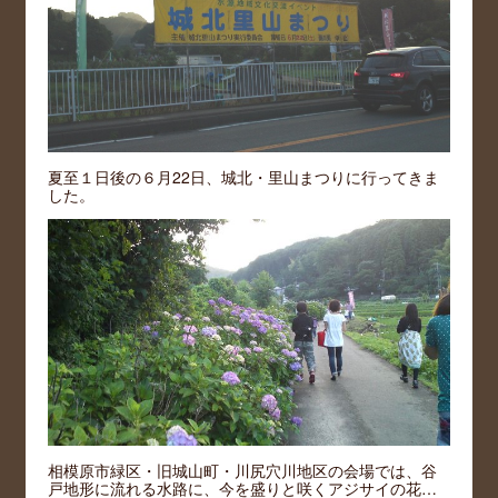
夏至１日後の６月22日、城北・里山まつりに行ってきま
した。
相模原市緑区・旧城山町・川尻穴川地区の会場では、谷
戸地形に流れる水路に、今を盛りと咲くアジサイの花…