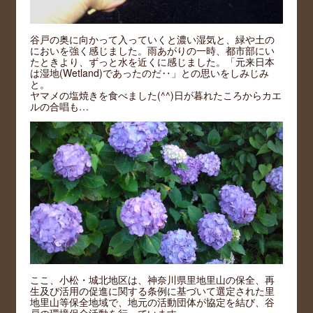
谷戸の奥に向かって入っていくと濃い湿気と、緑や土の
においを強く感じました。雨あがりの一時、都市部にい
たときより、ずっと水を近くに感じました。「元来日本
は湿地(Wetland)であったのだ‥」との思いをしみじみ
と。
ヤマメの塩焼きを食べました(^^)日が暮れたころからカエ
ルの合唱も…
ここ、小松・城北地区は、神奈川県里地里山の保全、再
生及び活用の促進に関する条例に基づいて選定された里
地里山等保全地域で、地元の活動団体が協定を結び、谷
戸の環境保全活動を行っています。