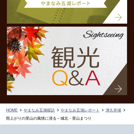
HOME
やまなみ五湖探訪
やまなみ五湖レポート
津久井湖
雨上がりの里山の風情に浸る～城北・里山まつり