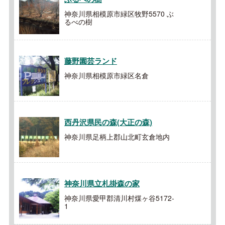
神奈川県相模原市緑区牧野5570 ぶ
るべの樹
藤野園芸ランド
神奈川県相模原市緑区名倉
西丹沢県民の森(大正の森)
神奈川県足柄上郡山北町玄倉地内
神奈川県立札掛森の家
神奈川県愛甲郡清川村煤ヶ谷5172-
1