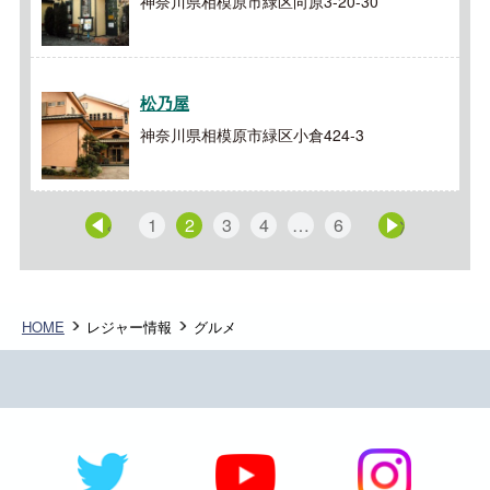
神奈川県相模原市緑区向原3-20-30
松乃屋
神奈川県相模原市緑区小倉424-3
1
2
3
4
…
6
« 前へ
次へ »
HOME
レジャー情報
グルメ