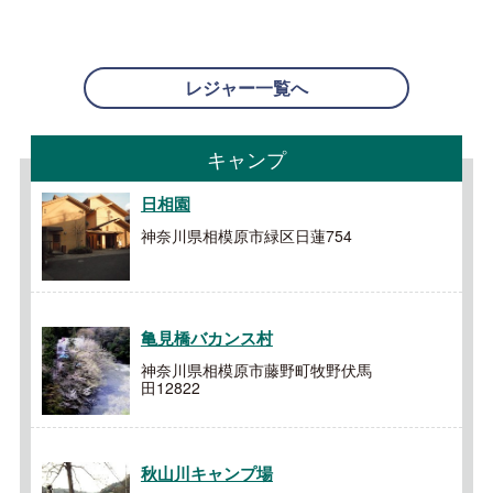
レジャー一覧へ
キャンプ
日相園
神奈川県相模原市緑区日蓮754
亀見橋バカンス村
神奈川県相模原市藤野町牧野伏馬
田12822
秋山川キャンプ場