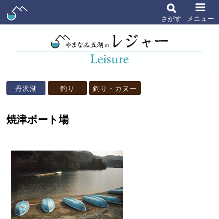
さがす
メニュー
丹沢湖
釣り
釣り・カヌー
焼津ボート場