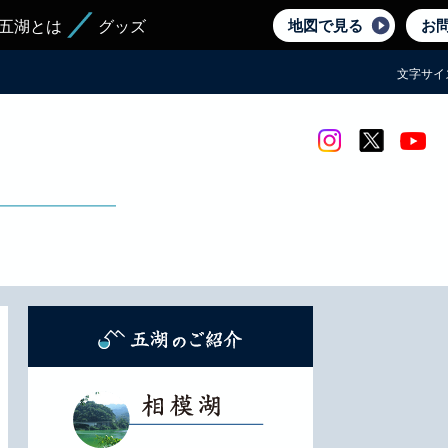
地図で見る
お
五湖とは
グッズ
文字サイ
Instagram
twitter
yout