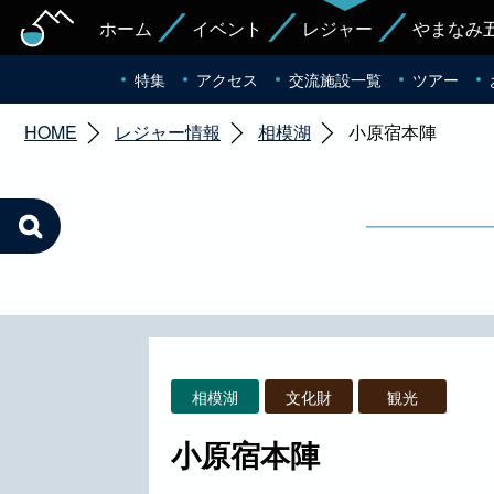
ホーム
イベント
レジャー
やまなみ
特集
アクセス
交流施設一覧
ツアー
HOME
レジャー情報
相模湖
小原宿本陣
相模湖
文化財
観光
小原宿本陣