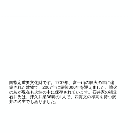
国指定重要文化財です。1707年、富士山の噴火の年に建
築された建物で、2007年に築後300年を迎えました。噴火
の灰が現在も火鉢の中に保存されています。石井家の祖先
石井氏は、津久井衆36騎の1人で、四貫文の禄高を持つ沢
井の名主でもありました。