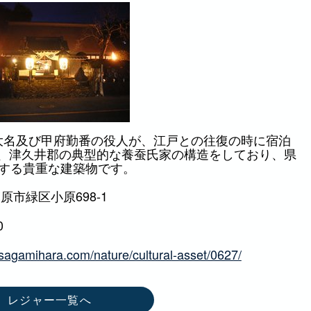
大名及び甲府勤番の役人が、江戸との往復の時に宿泊
、津久井郡の典型的な養蚕氏家の構造をしており、県
存する貴重な建築物です。
原市緑区小原698-1
0
-sagamihara.com/nature/cultural-asset/0627/
レジャー一覧へ