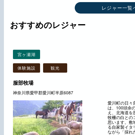
レジャー一覧
おすすめのレジャー
宮ヶ瀬湖
体験施設
観光
服部牧場
神奈川県愛甲郡愛川町半原6087
愛川町の日々
は、100頭
え、北海道を
牧柵の白との
思います。敷
る自家製イタ
ながら「採れ