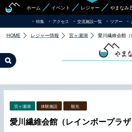
ホーム
イベント
レジャー
やまなみ
特集
アクセス
交流施設一覧
ツアー
HOME
レジャー情報
宮ヶ瀬湖
愛川繊維会館（
宮ヶ瀬湖
体験施設
観光
愛川繊維会館（レインボープラザ