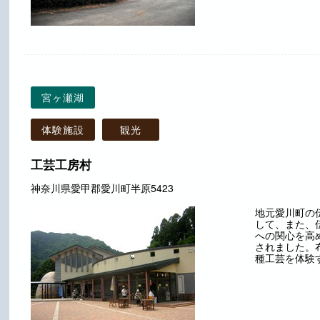
宮ヶ瀬湖
体験施設
観光
工芸工房村
神奈川県愛甲郡愛川町半原5423
地元愛川町の
して、また、
への関心を高
されました。
種工芸を体験