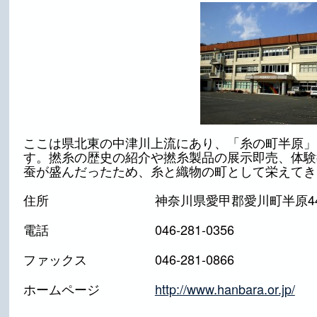
ここは県北東の中津川上流にあり、「糸の町半原」
す。撚糸の歴史の紹介や撚糸製品の展示即売、体験
蚕が盛んだったため、糸と織物の町として栄えてき
住所
神奈川県愛甲郡愛川町半原44
電話
046-281-0356
ファックス
046-281-0866
ホームページ
http://www.hanbara.or.jp/