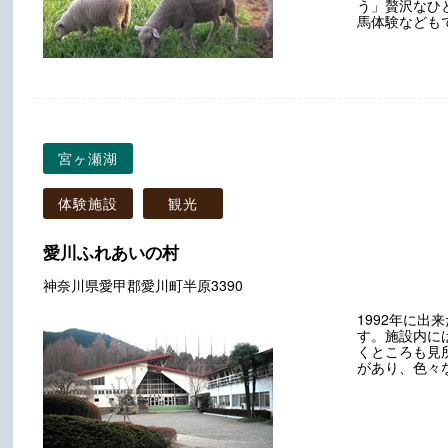
う」贅沢なひ
馬体験なども
宮ヶ瀬湖
体験施設
観光
愛川ふれあいの村
神奈川県愛甲郡愛川町半原3390
1992年に
す。施設内に
くところも見
があり、色々