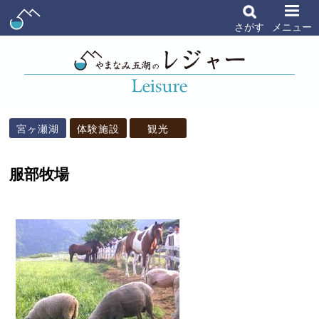
さがす
メニュー
宮ヶ瀬湖
体験施設
観光
服部牧場