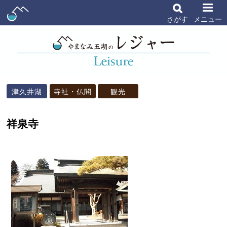
さがす
メニュー
津久井湖
寺社・仏閣
観光
祥泉寺