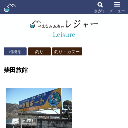
さがす
メニュー
相模湖
釣り
釣り・カヌー
柴田旅館