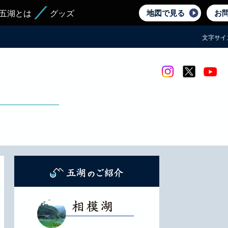
地図で見る
お
五湖とは
グッズ
文字サイ
Instagram
twitter
yout