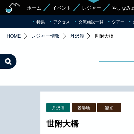
ホーム
イベント
レジャー
やまなみ
特集
アクセス
交流施設一覧
ツアー
HOME
レジャー情報
丹沢湖
世附大橋
丹沢湖
景勝地
観光
世附大橋