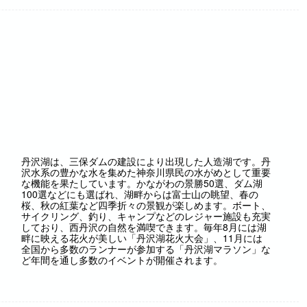
丹沢湖は、三保ダムの建設により出現した人造湖です。丹
沢水系の豊かな水を集めた神奈川県民の水がめとして重要
な機能を果たしています。かながわの景勝50選、ダム湖
100選などにも選ばれ、湖畔からは富士山の眺望、春の
桜、秋の紅葉など四季折々の景観が楽しめます。ボート、
サイクリング、釣り、キャンプなどのレジャー施設も充実
しており、西丹沢の自然を満喫できます。毎年8月には湖
畔に映える花火が美しい「丹沢湖花火大会」、11月には
全国から多数のランナーが参加する「丹沢湖マラソン」な
ど年間を通し多数のイベントが開催されます。