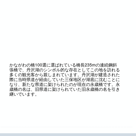
かながわの橋100選に選ばれている橋長235mの連続鋼斜
張橋で、丹沢湖のシンボル的な存在としてこの地を訪れる
多くの観光客から親しまれています。丹沢湖が建造された
際に当時県道が経由していた三保地区が湖底に沈むことに
なり、新たな県道に架けられたのが現在の永歳橋です。永
歳橋の名は、旧県道に架けられていた旧永歳橋の名を引き
継いでいます。