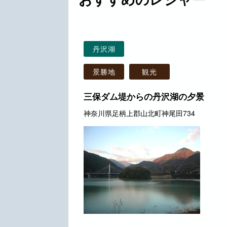
丹沢湖
景勝地
観光
三保ダム堤からの丹沢湖の夕景
神奈川県足柄上郡山北町神尾田734