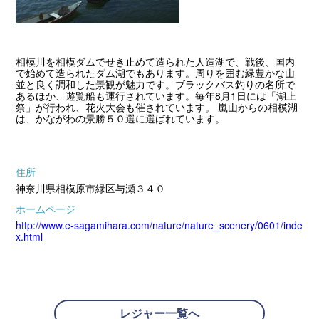
相模川を相模ダムでせき止めて造られた人造湖で、戦後、国内
で始めて造られたダム湖でもあります。周りを囲む緑豊かな山
並と良く調和した景観が魅力です。ブラックバス釣りの名所で
あるほか、遊覧船も運行されています。毎年8月1日には「湖上
祭」が行われ、花火大会も催されています。 嵐山からの相模湖
は、かながわの景勝５０選に選ばれています。
住所
神奈川県相模原市緑区与瀬３４０
ホームページ
http://www.e-sagamihara.com/nature/nature_scenery/0601/inde
x.html
レジャー一覧へ