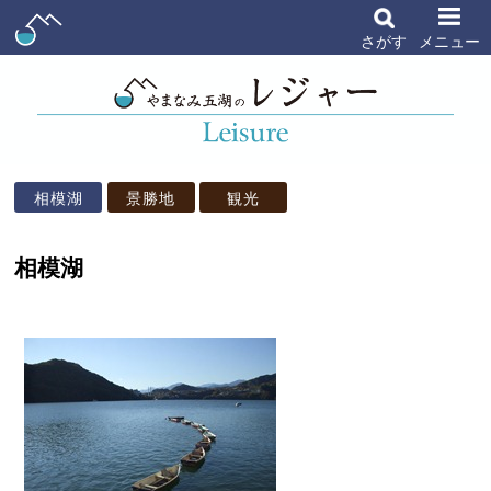
さがす
メニュー
相模湖
景勝地
観光
相模湖