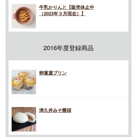
牛乳かりんと【販売休止中
（2023年３月現在）】
2016年度登録商品
卵菓屋プリン
津久井みそ饅頭