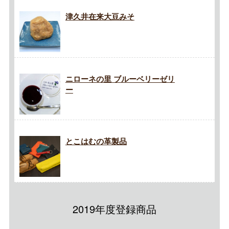
津久井在来大豆みそ
ニローネの里 ブルーベリーゼリ
ー
とこはむの革製品
2019年度登録商品