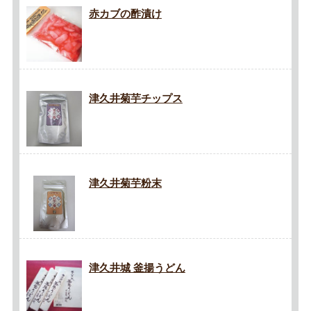
赤カブの酢漬け
津久井菊芋チップス
津久井菊芋粉末
津久井城 釜揚うどん