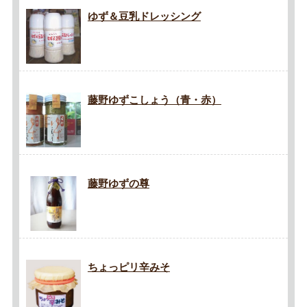
ゆず＆豆乳ドレッシング
藤野ゆずこしょう（青・赤）
藤野ゆずの尊
ちょっピリ辛みそ