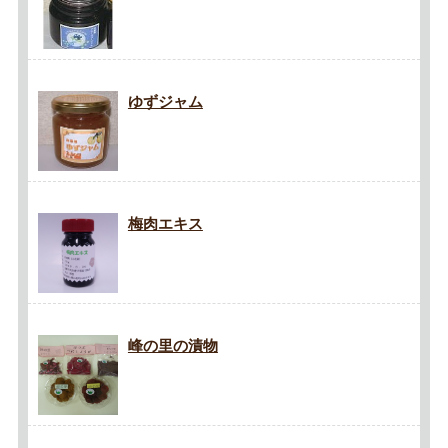
ゆずジャム
梅肉エキス
峰の里の漬物