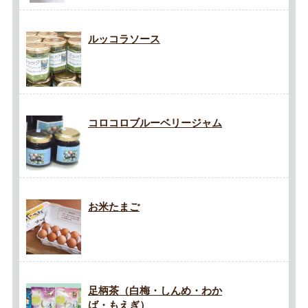
ルッコラソース
コロコロブルーベリージャム
お米たまご
足柄茶（白梅・しんめ・わか
ば・もえぎ）