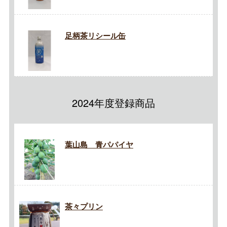
足柄茶リシール缶
2024年度登録商品
葉山島 青パパイヤ
茶々プリン