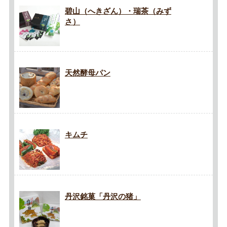
碧山（へきざん）・瑞茶（みず
さ）
天然酵母パン
キムチ
丹沢銘菓「丹沢の猪」