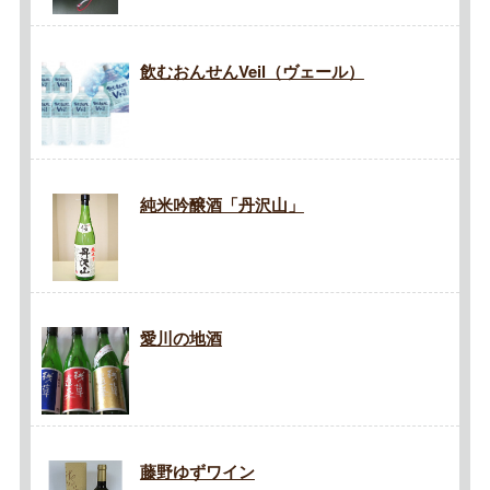
飲むおんせんVeil（ヴェール）
純米吟醸酒「丹沢山」
愛川の地酒
藤野ゆずワイン