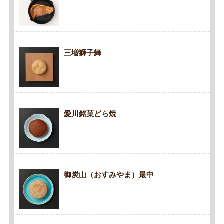
三増獅子舞
愛川銘菓どら焼
御炭山（おすみやま）最中