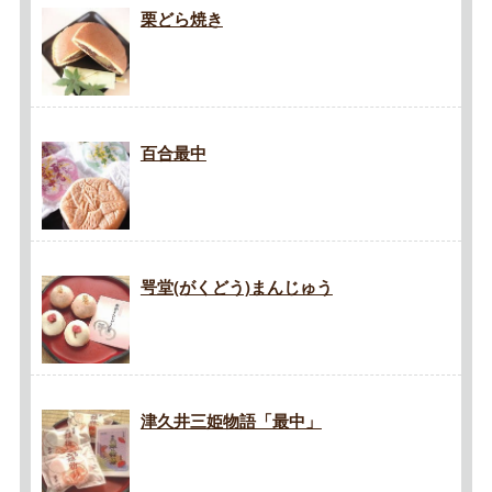
栗どら焼き
百合最中
咢堂(がくどう)まんじゅう
津久井三姫物語「最中」