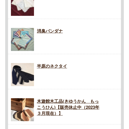
消臭バンダナ
半原のネクタイ
木遊館木工品(きゆうかん もっ
こうひん)【販売休止中（2023年
３月現在）】