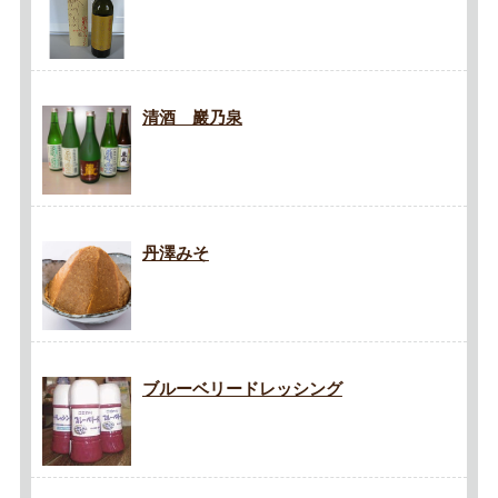
清酒 巖乃泉
丹澤みそ
ブルーベリードレッシング