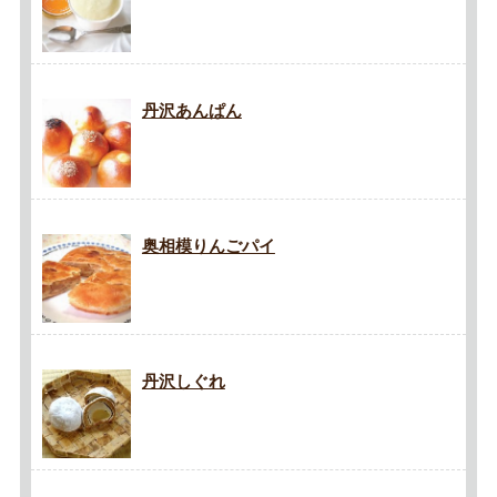
丹沢あんぱん
奥相模りんごパイ
丹沢しぐれ