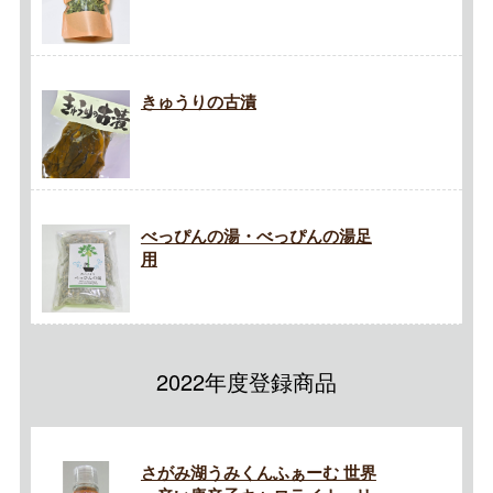
きゅうりの古漬
べっぴんの湯・べっぴんの湯足
用
2022年度登録商品
さがみ湖うみくんふぁーむ 世界