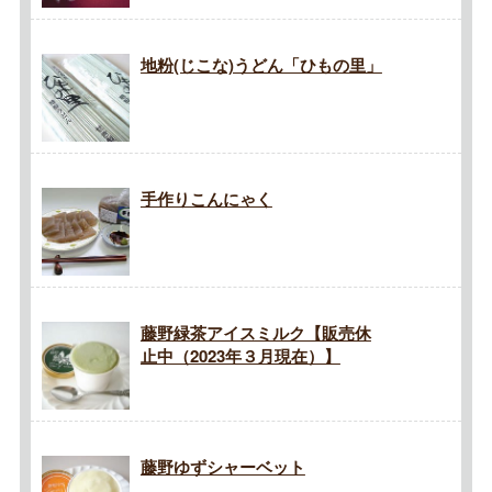
地粉(じこな)うどん「ひもの里」
手作りこんにゃく
藤野緑茶アイスミルク【販売休
止中（2023年３月現在）】
藤野ゆずシャーベット