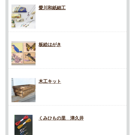
愛川和紙細工
板絵はがき
木工キット
くみひもの里 津久井