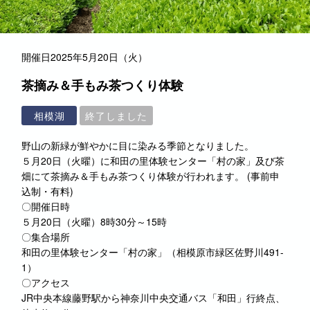
開催日
2025年5月20日（火）
茶摘み＆手もみ茶つくり体験
相模湖
終了しました
野山の新緑が鮮やかに目に染みる季節となりました。
５月20日（火曜）に和田の里体験センター「村の家」及び茶
畑にて茶摘み＆手もみ茶つくり体験が行われます。 (事前申
込制・有料)
〇開催日時
５月20日（火曜）8時30分～15時
〇集合場所
和田の里体験センター「村の家」（相模原市緑区佐野川491-
1）
〇アクセス
JR中央本線藤野駅から神奈川中央交通バス「和田」行終点、