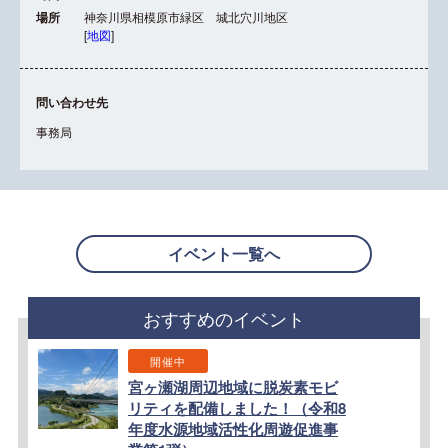
場所
神奈川県相模原市緑区 城北穴川地区
[
地図
]
問い合わせ先
事務局
イベント一覧へ
おすすめのイベント
開催中
宮ヶ瀬湖周辺地域に脱炭素モビ
リティを配備しました！（令和8
年度水源地域活性化周遊促進事