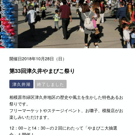
開催日
2018年10月28日（日）
第33回津久井やまびこ祭り
津久井湖
終了しました
相模原市緑区津久井地区の歴史や風土を生かした特色あるお
祭りです。
フリーマーケットやステージイベント、お囃子、模擬店がお
楽しみいただけます。
12：00～と14：30～の２回にわたって「やまびこ大抽選
会」も開催！