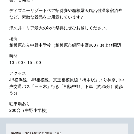
ディズニーリゾートペア招待券や箱根露天風呂付温泉宿泊券
など、素敵な景品をご用意しています♪
津久井エリア最大の秋の祭典にぜひお越しください。
場所
相模原市立中野中学校（相模原市緑区中野960）および周辺
時間
10：00～15：00
アクセス
JR横浜線、JR相模線、京王相模原線「橋本駅」より神奈川中
央交通バス「三ヶ木」行き「相模中野」下車（約25分）徒歩
５分
駐車場あり
200台（中野小学校）
開催日
2018年10月28日（日）