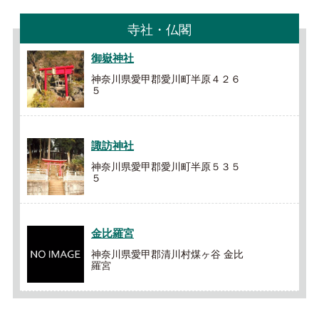
寺社・仏閣
御嶽神社
神奈川県愛甲郡愛川町半原４２６
５
諏訪神社
神奈川県愛甲郡愛川町半原５３５
５
金比羅宮
神奈川県愛甲郡清川村煤ヶ谷 金比
羅宮