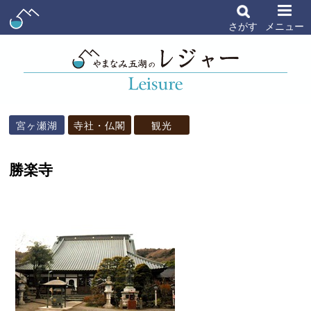
さがす
メニュー
宮ヶ瀬湖
寺社・仏閣
観光
勝楽寺