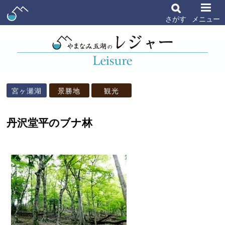
さがす
メニュー
宮ヶ瀬湖
景勝地
観光
丹沢堂平のブナ林