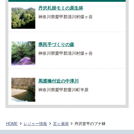
丹沢札掛モミの原生林
神奈川県愛甲郡清川村煤ヶ谷
県民手づくりの森
神奈川県愛甲郡清川村煤ヶ谷
馬渡橋付近の中津川
神奈川県愛甲郡愛川町半原
HOME
レジャー情報
宮ヶ瀬湖
丹沢堂平のブナ林