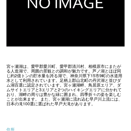
宮ヶ瀬湖は、愛甲郡愛川町、愛甲郡清川村、相模原市にまたが
る人造湖で、周囲の景観との調和が魅力です。芦ノ湖とほぼ同
じ約2億トンの貯水量を誇る湖で、神奈川県下15市9町の水道用
水として利用されています。足柄上郡山北町の丹沢湖と並びダ
ム湖百選に認定されています。宮ヶ瀬湖畔、鳥居原エリア、ダ
ムサイトエリアと3エリアと2つのハイキングエリアに分かれて
おり、湖畔の周りは豊かな緑に囲まれ、四季折々の姿を楽しむ
ことが出来ます。 また、宮ヶ瀬湖に流れ込む早戸川上流には、
日本の滝100選に選ばれた早戸大滝があります。
住所