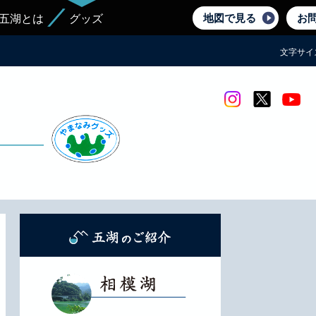
地図で見る
お
五湖とは
グッズ
文字サイ
Instagram
twitter
yout