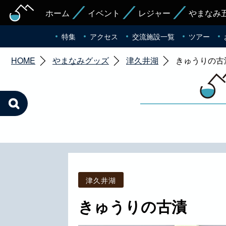
ホーム
イベント
レジャー
やまなみ
特集
アクセス
交流施設一覧
ツアー
HOME
やまなみグッズ
津久井湖
きゅうりの古
津久井湖
きゅうりの古漬