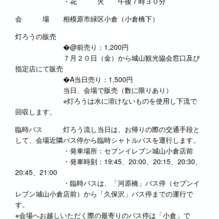
・花 火 午後７時３０分
会 場 相模原市緑区小倉（小倉橋下）
灯ろうの販売
�@前売り：1,200円
７月２０日（金）から城山観光協会窓口及び
指定店にて販売
�A当日売り：1,500円
当日、会場で販売（数に限りあり）
※灯ろうは水に溶けないものを使用し下流で
回収します。
臨時バス 灯ろう流し当日は、お帰りの際の交通手段と
して、会場近隣バス停から臨時シャトルバスを運行します。
・発車場所：セブンイレブン城山小倉店前
・発車時刻：19:45、20:00、20:15、20:30、
20:45、21:00
・臨時バスは、「河原橋」バス停（セブンイ
レブン城山小倉店前）から「久保沢」バス停までの運行で
す。
※会場へお越しいただく際の最寄りのバス停は「小倉」で