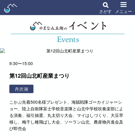
さがす
メニュー
9:30〜15:00
第12回山北町産業まつり
丹沢湖
こかぶ先着500名様プレゼント、海賊戦隊ゴーカイジャーシ
ョー、陸上自衛隊富士学校音楽隊と山北中学校吹奏楽部によ
る演奏、福引抽選、丸太切り大会、マイはしづくり、大豆早
移し、梅干し種飛ばし大会、ソーラン山北、農産物共進会及
び即売会