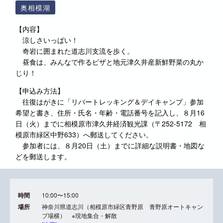
奥相模湖
【内容】
涼しさいっぱい！
奇岩に囲まれた道志川支流を歩く。
昼食は、みんなで作るピザと地元津久井産新鮮野菜の丸か
じり！
【申込み方法】
往復はがきに「リバートレッキング＆デイキャンプ」参加
希望と書き、住所・氏名・年齢・電話番号を記入し、８月16
日（火）までに相模原市津久井経済観光課（〒252-5172 相
模原市緑区中野633）へ郵送してください。
参加者には、８月20日（土）までに詳細な説明書・地図な
どを郵送します。
時間
10:00〜15:00
場所
神奈川県道志川（相模原市緑区青野原 青野原オートキャン
プ場横） ※現地集合・解散