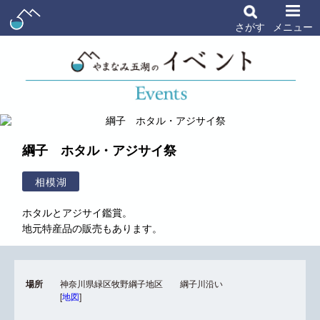
さがす
メニュー
綱子 ホタル・アジサイ祭
相模湖
ホタルとアジサイ鑑賞。
地元特産品の販売もあります。
場所
神奈川県緑区牧野綱子地区 綱子川沿い
[
地図
]