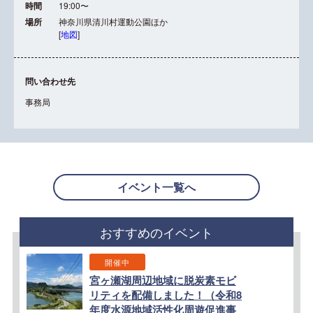
時間
19:00〜
場所
神奈川県清川村運動公園ほか
[
地図
]
問い合わせ先
事務局
イベント一覧へ
おすすめのイベント
開催中
宮ヶ瀬湖周辺地域に脱炭素モビ
リティを配備しました！（令和8
年度水源地域活性化周遊促進事