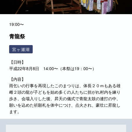
19:00〜
青龍祭
宮ヶ瀬湖
【日時】
平成22年8月8日 14:00〜（本祭は19：00〜）
【内容】
雨乞いの行事を再現したこのまつりは、体長２０ｍもある雄
雌２頭の龍が子どもを始め多くの人たちに担がれ村内を練り
歩き、会場入りした後、昇天の儀式で青龍太鼓の連打の中、
願いを込めた祈願札を体中につけ、点火され、豪壮に昇龍し
ます。