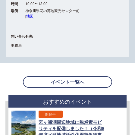
時間
10:00〜13:00
場所
神奈川県花の苑地観光センター前
[
地図
]
問い合わせ先
事務局
イベント一覧へ
おすすめのイベント
開催中
宮ヶ瀬湖周辺地域に脱炭素モビ
リティを配備しました！（令和8
年度水源地域活性化周遊促進事