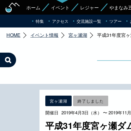
ホーム
イベント
レジャー
やまなみ
特集
アクセス
交流施設一覧
ツアー
HOME
イベント情報
宮ヶ瀬湖
平成31年度宮
宮ヶ瀬湖
終了しました
開催日
2019年4月3日（水） 〜 2019年1
平成31年度宮ヶ瀬ダ