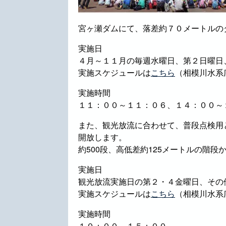
宮ヶ瀬ダムにて、落差約７０メートルの
実施日
４月～１１月の毎週水曜日、第２日曜日
実施スケジュールは
こちら
（相模川水系
実施時間
１１：００～１１：０６、１４：００～
また、観光放流に合わせて、普段点検用
開放します。
約500段、高低差約125メートルの階
実施日
観光放流実施日の第２・４金曜日、その
実施スケジュールは
こちら
（相模川水系
実施時間
１０：００～１５：００