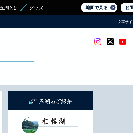
地図で見る
お
五湖とは
グッズ
文字サイ
Instagram
twitter
yout