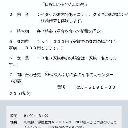
「日影山がるでん山の里」
３　内　容　　シイタケの適木であるコナラ、クヌギの原木にシ
　　　　　　　　稙菌作業を体験します。
４ 持ち物 弁当持参（昼食を食べて解散の予定）
５ 参加費 １人１，０００円（家族での参加の場合は１
家族１，０００円とします。）
６ 定 員 １０名（家族参加の場合は１家族１名としま
す。）
７ 問い合わせ先 NPO法人ふじの森のがるでんセンター
（加藤）
電話 090－５１９１－３０
２０（携帯）
時間
9：00～13：00
場所
相模原市緑区牧野８３５４－１ NPO法人ふじの森のがるで
んセンター 「日影原がるでん山の里」