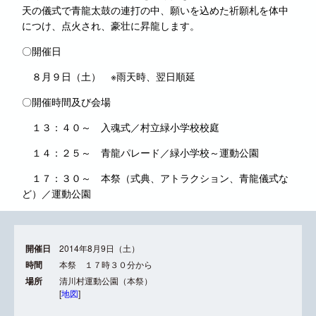
天の儀式で青龍太鼓の連打の中、願いを込めた祈願札を体中
につけ、点火され、豪壮に昇龍します。
〇開催日
８月９日（土） ※雨天時、翌日順延
〇開催時間及び会場
１３：４０～ 入魂式／村立緑小学校校庭
１４：２５～ 青龍パレード／緑小学校～運動公園
１７：３０～ 本祭（式典、アトラクション、青龍儀式な
ど）／運動公園
開催日
2014年8月9日（土）
時間
本祭 １７時３０分から
場所
清川村運動公園（本祭）
[
地図
]