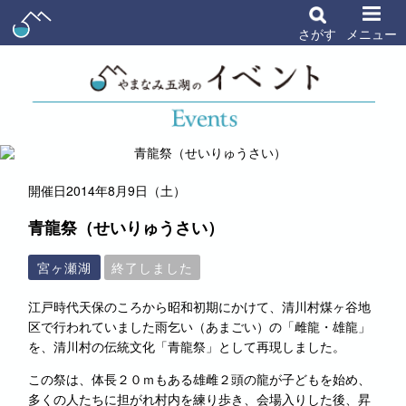
さがす
メニュー
開催日
2014年8月9日（土）
青龍祭（せいりゅうさい）
宮ヶ瀬湖
終了しました
江戸時代天保のころから昭和初期にかけて、清川村煤ヶ谷地
区で行われていました雨乞い
（あまごい）
の「雌龍・雄龍」
を、清川村の伝統文化「青龍祭」として再現しました。
この祭は、体長２０ｍもある雄雌２頭の龍が子どもを始め、
多くの人たちに担がれ村内を練り歩き、会場入りした後、昇