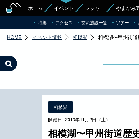
ホーム
イベント
レジャー
やまなみ
特集
アクセス
交流施設一覧
ツアー
HOME
イベント情報
相模湖
相模湖〜甲州街道
相模湖
開催日
2013年11月2日（土）
相模湖〜甲州街道歴