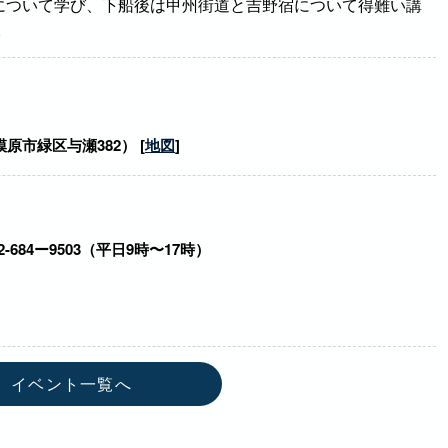
について学び、下船後は甲州街道と吉野宿について得難い講
。
市緑区与瀬382） [
地図
]
84ー9503（平日9時〜17時）
イベント一覧へ