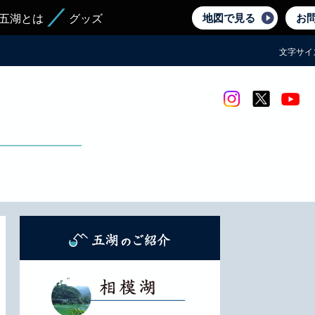
地図で見る
お
五湖とは
グッズ
文字サイ
Instagram
twitter
yout