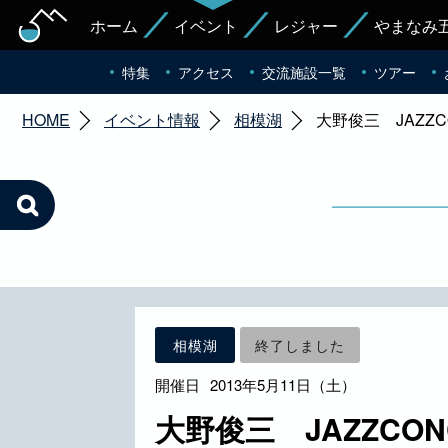
ホーム
イベント
レジャー
やまなみ
特集
アクセス
交流施設一覧
ツアー
HOME
イベント情報
相模湖
大野俊三 JAZZC
相模湖
終了しました
開催日
2013年5月11日（土）
大野俊三 JAZZCON