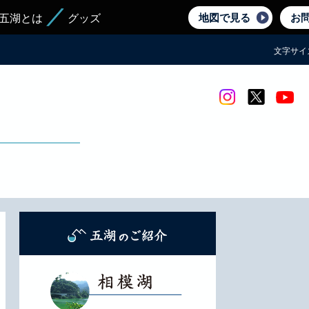
地図で見る
お
五湖とは
グッズ
文字サイ
Instagram
twitter
yout