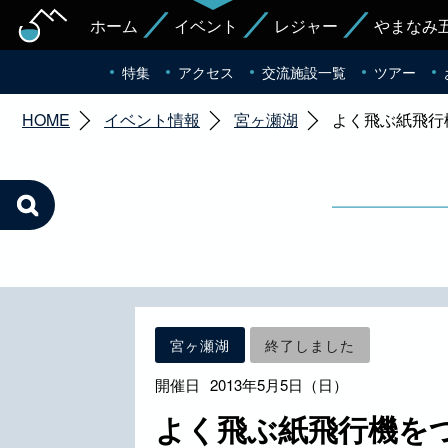
ホーム
イベント
レジャー
やまなみ
特集
アクセス
交流施設一覧
ツアー
HOME
イベント情報
宮ヶ瀬湖
よく飛ぶ紙飛行
宮ヶ瀬湖
終了しました
開催日
2013年5月5日（日）
よく飛ぶ紙飛行機を