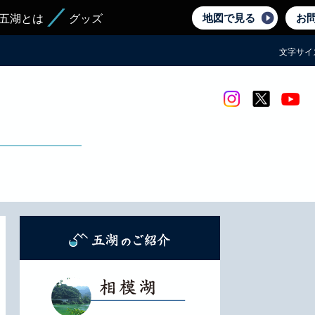
地図で見る
お
五湖とは
グッズ
文字サイ
Instagram
twitter
yout