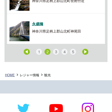
神奈川県足柄上郡山北町世附付近
永歳橋
神奈川県足柄上郡山北町神尾田
1
2
3
4
5
« 前へ
次へ »
HOME
レジャー情報
観光