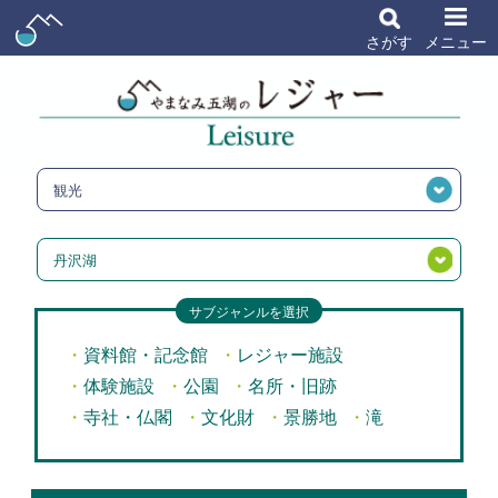
さがす
メニュー
観光
丹沢湖
サブジャンルを選択
資料館・記念館
レジャー施設
体験施設
公園
名所・旧跡
寺社・仏閣
文化財
景勝地
滝