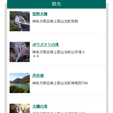
観光
世附大橋
神奈川県足柄上郡山北町世附
ボウズクリの滝
神奈川県足柄上郡山北町山市場２
４４
丹沢湖
神奈川県足柄上郡山北町神尾田734
大棚の滝